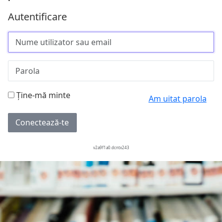
Autentificare
Ține-mă minte
Am uitat parola
Conectează-te
v2a9f1a0.dcntx243