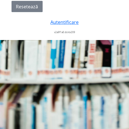
Resetează
Autentificare
v2a9f1a0.dcntx209